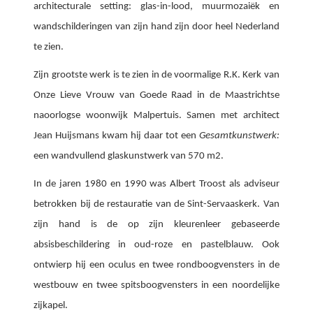
architecturale setting: glas-in-lood, muurmozaiëk en
wandschilderingen van zijn hand zijn door heel Nederland
te zien.
Zijn grootste werk is te zien in de voormalige R.K. Kerk van
Onze Lieve Vrouw van Goede Raad in de Maastrichtse
naoorlogse woonwijk Malpertuis. Samen met architect
Jean Huijsmans kwam hij daar tot een
Gesamtkunstwerk:
een wandvullend glaskunstwerk van 570 m2.
In de jaren 1980 en 1990 was Albert Troost als adviseur
betrokken bij de restauratie van de Sint-Servaaskerk. Van
zijn hand is de op zijn kleurenleer gebaseerde
absisbeschildering in oud-roze en pastelblauw. Ook
ontwierp hij een o
culus en twee rondboogvensters in de
westbouw en t
wee spitsboogvensters in een noordelijke
zijkapel.