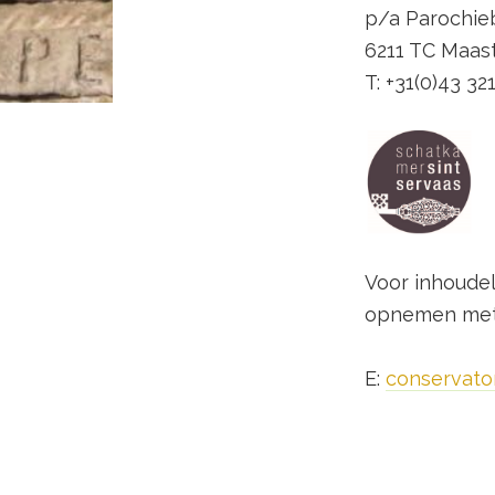
p/a Parochie
6211 TC Maast
T: +31(0)43 32
Voor inhoudel
opnemen met 
E:
conservato