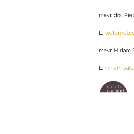
mevr. drs. Pi
E:
pieternel.c
mevr. Miriam 
E:
miriam.palo