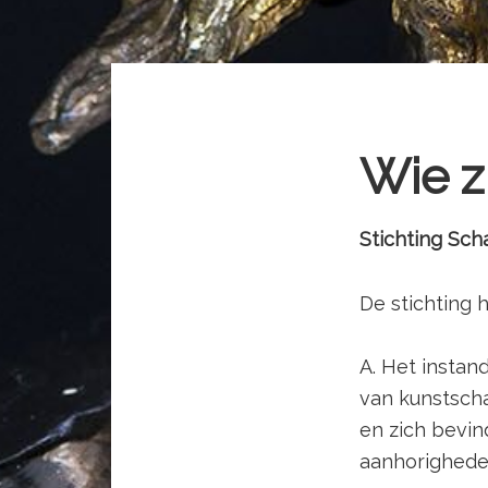
Wie zi
Stichting Sch
De stichting h
A. Het instan
van kunstsch
en zich bevin
aanhorigheden