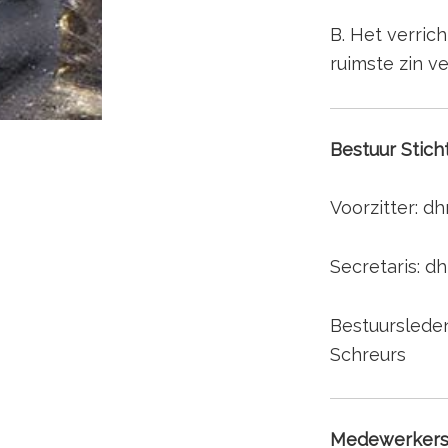
B. Het verric
ruimste zin v
Bestuur Stich
Voorzitter: dh
Secretaris: dh
Bestuursleden:
Schreurs
Medewerker