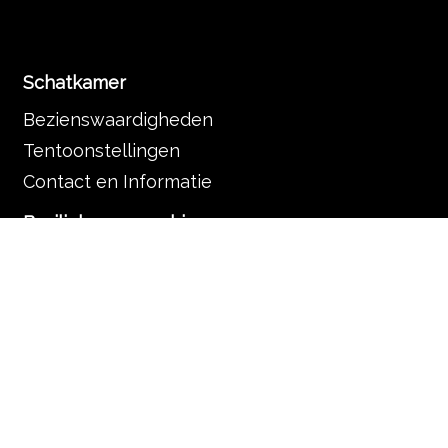
Schatkamer
Bezienswaardigheden
Tentoonstellingen
Contact en Informatie
Basiliek en parochie
De basiliek
Vieringen
Veelgestelde vragen
Organisatie
De Servaas gemeenschap
Contact en informatie