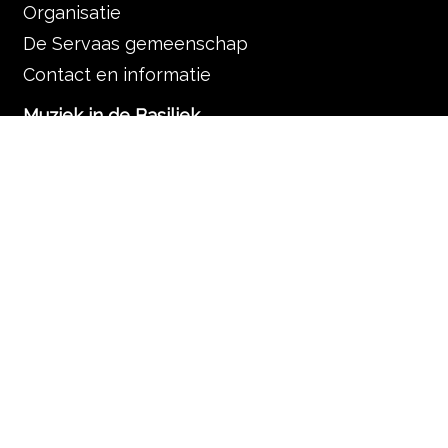
Organisatie
De Servaas gemeenschap
Contact en informatie
Muziek in de Basiliek
Muziek in de liturgie
Programma
Nieuws
Zoek
Rondleidingen