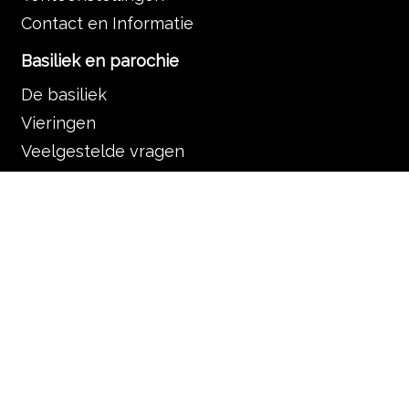
Contact en Informatie
Basiliek en parochie
De basiliek
Vieringen
Veelgestelde vragen
Organisatie
De Servaas gemeenschap
Contact en informatie
Muziek in de Basiliek
Muziek in de liturgie
Programma
Nieuws